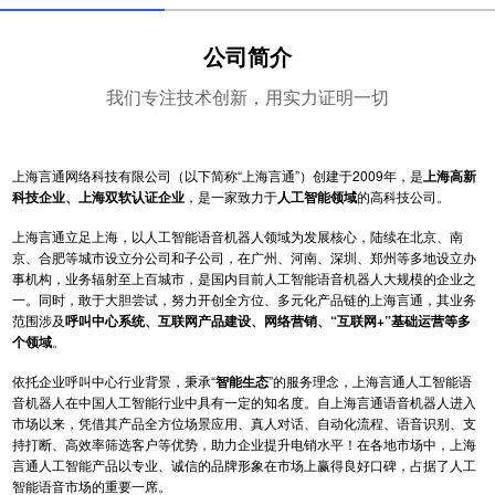
公司简介
我们专注技术创新，用实力证明一切
上海言通网络科技有限公司（以下简称“上海言通”）创建于2009年，是
上海高新
科技企业、上海双软认证企业
，是一家致力于
人工智能领域
的高科技公司。
上海言通立足上海，以人工智能语音机器人领域为发展核心，陆续在北京、南
京、合肥等城市设立分公司和子公司，在广州、河南、深圳、郑州等多地设立办
事机构，业务辐射至上百城市，是国内目前人工智能语音机器人大规模的企业之
一。同时，敢于大胆尝试，努力开创全方位、多元化产品链的上海言通，其业务
范围涉及
呼叫中心系统、互联网产品建设、网络营销、“互联网+”基础运营等多
个领域
。
依托企业呼叫中心行业背景，秉承“
智能生态
”的服务理念，上海言通人工智能语
音机器人在中国人工智能行业中具有一定的知名度。自上海言通语音机器人进入
市场以来，凭借其产品全方位场景应用、真人对话、自动化流程、语音识别、支
持打断、高效率筛选客户等优势，助力企业提升电销水平！在各地市场中，上海
言通人工智能产品以专业、诚信的品牌形象在市场上赢得良好口碑，占据了人工
智能语音市场的重要一席。